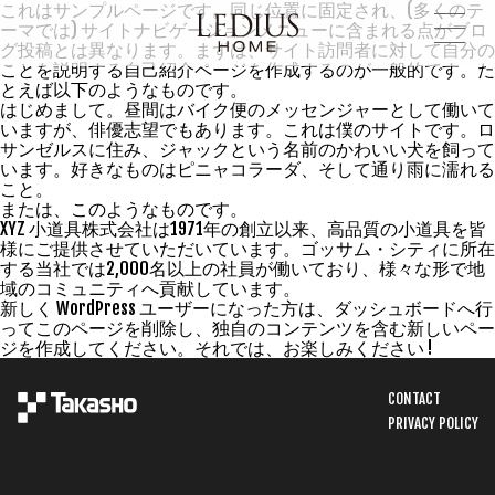
これはサンプルページです。同じ位置に固定され、(多くのテ
ーマでは) サイトナビゲーションメニューに含まれる点がブロ
グ投稿とは異なります。まずは、サイト訪問者に対して自分の
ことを説明する自己紹介ページを作成するのが一般的です。た
とえば以下のようなものです。
はじめまして。昼間はバイク便のメッセンジャーとして働いて
いますが、俳優志望でもあります。これは僕のサイトです。ロ
サンゼルスに住み、ジャックという名前のかわいい犬を飼って
います。好きなものはピニャコラーダ、そして通り雨に濡れる
こと。
または、このようなものです。
XYZ 小道具株式会社は1971年の創立以来、高品質の小道具を皆
様にご提供させていただいています。ゴッサム・シティに所在
する当社では2,000名以上の社員が働いており、様々な形で地
域のコミュニティへ貢献しています。
新しく WordPress ユーザーになった方は、
ダッシュボード
へ行
ってこのページを削除し、独自のコンテンツを含む新しいペー
ジを作成してください。それでは、お楽しみください !
CONTACT
PRIVACY POLICY